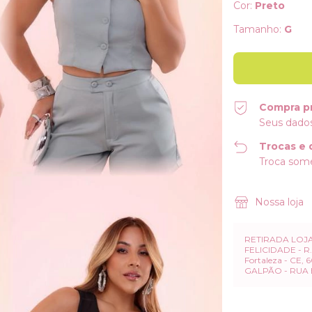
Cor:
Preto
Tamanho:
G
Compra p
Seus dados
Trocas e 
Troca some
Nossa loja
RETIRADA LOJA
FELICIDADE - R. 
Fortaleza - CE
GALPÃO - RUA E