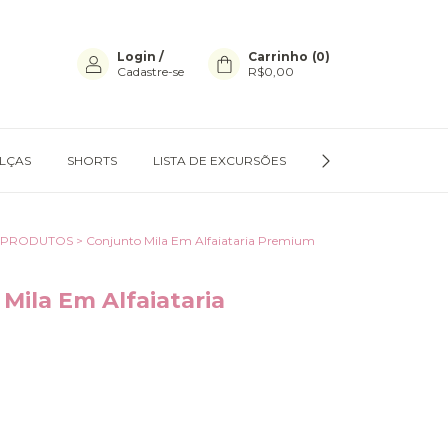
Login
/
Carrinho
(
0
)
Cadastre-se
R$0,00
LÇAS
SHORTS
LISTA DE EXCURSÕES
TROCAS E DEVOLU
 PRODUTOS
>
Conjunto Mila Em Alfaiataria Premium
Mila Em Alfaiataria