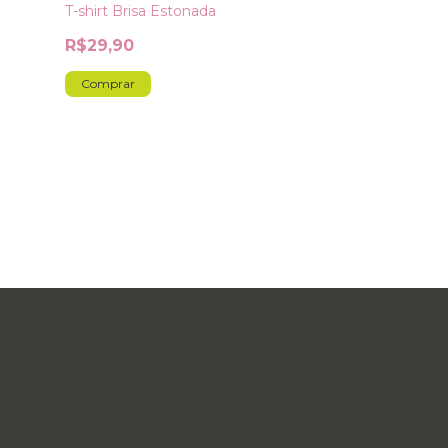
T-shirt Brisa Estonada
R$34,90
R$29,90
Comprar
Comprar