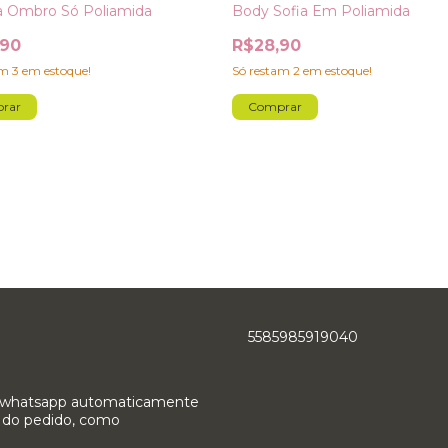
 Ombro Só Poliamida
Body Sofia Em Poliamida
,90
R$28,90
am
3
em estoque!
Só restam
2
em estoque!
rar
Comprar
5585985919040
o whatsapp automaticamente
ão do pedido, como