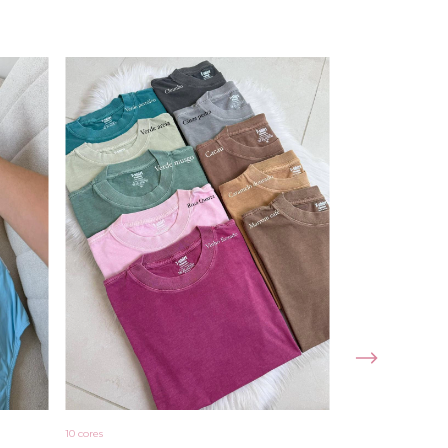
+1
10 cores
Blusa Alana