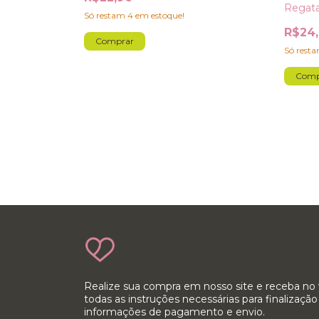
Regata
Só restam
4
em estoque!
R$24
cô Chess
Comprar
Só rest
Comp
Realize sua compra em nosso site e receba n
todas as instruções necessárias para finalizaç
informações de pagamento e envio.