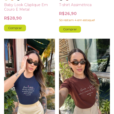
Baby Look C/aplique Em
T-shirt Assimétrica
Couro E Metal
R$26,90
R$28,90
Só restam
4
em estoque!
Comprar
Comprar