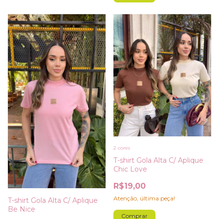
2 cores
T-shirt Gola Alta C/ Aplique
Chic Love
R$19,00
Atenção, última peça!
T-shirt Gola Alta C/ Aplique
Be Nice
Comprar