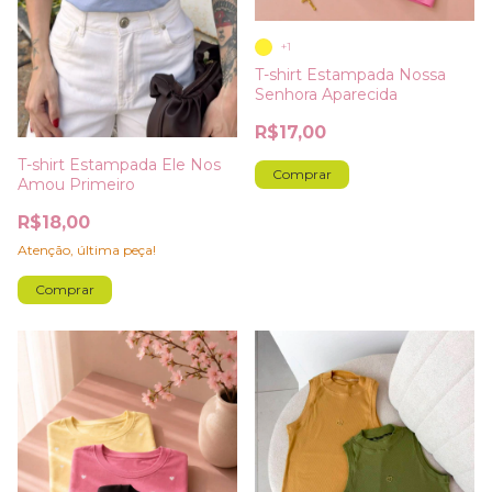
+1
T-shirt Estampada Nossa
Senhora Aparecida
R$17,00
T-shirt Estampada Ele Nos
Comprar
Amou Primeiro
R$18,00
Atenção, última peça!
Comprar