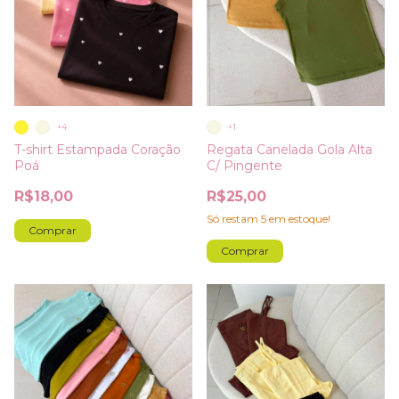
+4
+1
T-shirt Estampada Coração
Regata Canelada Gola Alta
Poá
C/ Pingente
R$18,00
R$25,00
Só restam
5
em estoque!
Comprar
Comprar