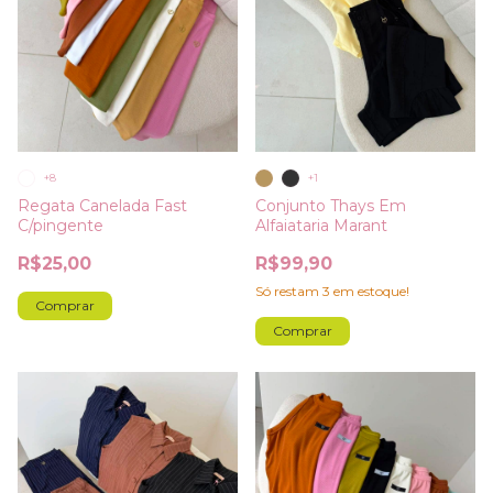
+8
+1
Regata Canelada Fast
Conjunto Thays Em
C/pingente
Alfaiataria Marant
R$25,00
R$99,90
Só restam
3
em estoque!
Comprar
Comprar