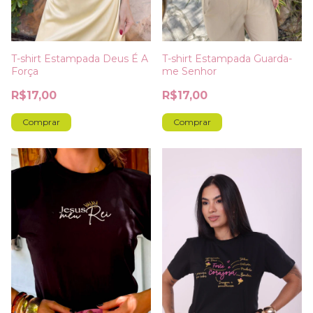
T-shirt Estampada Deus É A
T-shirt Estampada Guarda-
Força
me Senhor
R$17,00
R$17,00
Comprar
Comprar