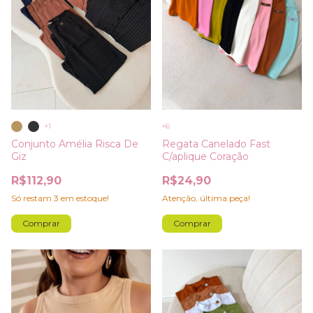
+1
+6
Conjunto Amélia Risca De
Regata Canelado Fast
Giz
C/aplique Coração
R$112,90
R$24,90
Só restam
3
em estoque!
Atenção, última peça!
Comprar
Comprar