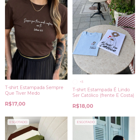
+3
T-shirt Estampada Sempre
T-shirt Estampada É Lindo
Que Tiver Medo
Ser Católico (frente E Costa)
R$17,00
R$18,00
ESGOTADO
ESGOTADO