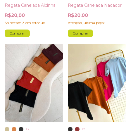
Regata Canelada Alcinha
Regata Canelada Nadador
R$20,00
R$20,00
Só restam
3
em estoque!
Atenção, última peça!
Comprar
Comprar
+3
+2