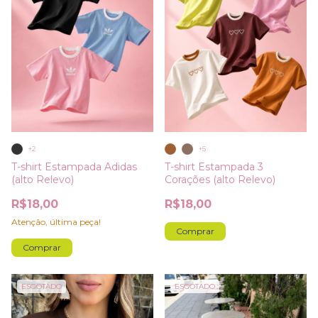
+2
+5
T-shirt Estampada Adidas
T-shirt Estampada 3
(alto Relevo)
Corações (alto Relevo)
R$18,00
R$18,00
Atenção, última peça!
Comprar
Comprar
ESGOTADO
ESGOTADO