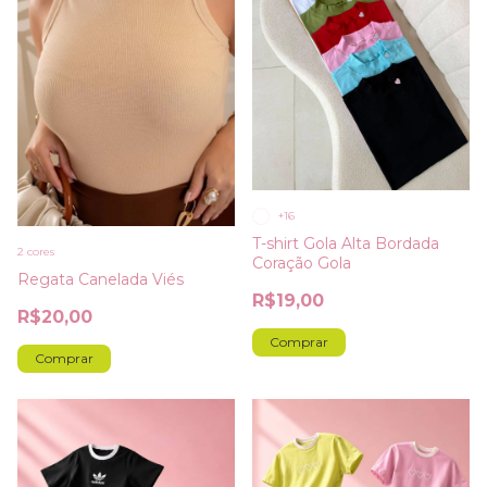
+16
T-shirt Gola Alta Bordada
2 cores
Coração Gola
Regata Canelada Viés
R$19,00
R$20,00
Comprar
Comprar