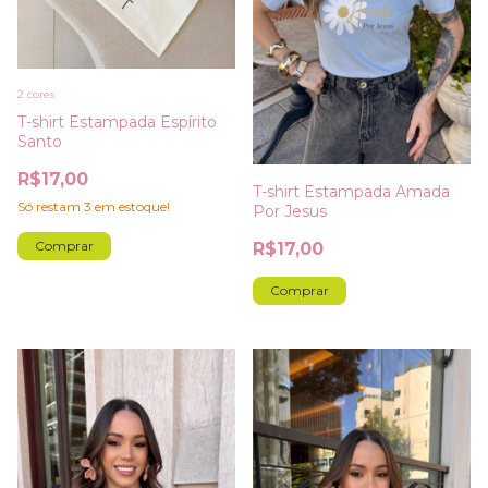
2 cores
T-shirt Estampada Espírito
Santo
R$17,00
T-shirt Estampada Amada
Só restam
3
em estoque!
Por Jesus
Comprar
R$17,00
Comprar