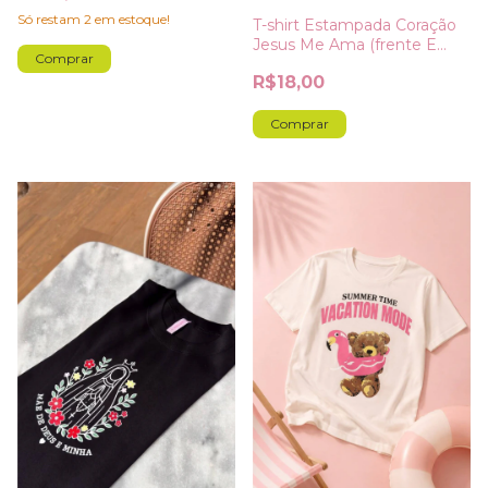
Só restam
2
em estoque!
T-shirt Estampada Coração
Jesus Me Ama (frente E
Comprar
Costa)
R$18,00
Comprar