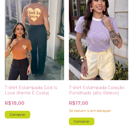
T-shirt Estampada God Is
T-shirt Estampada Coração
Love (frente E Costa)
Pontilhado (alto Relevo)
R$18,00
R$17,00
Só restam
4
em estoque!
Comprar
Comprar