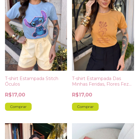
T-shirt Estampada Stitch
T-shirt Estampada Das
Óculos
Minhas Feridas, Flores Fez
Nascer
R$17,00
R$17,00
Comprar
Comprar