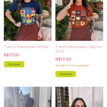
T-shirt Estampada Catholic
T-shirt Estampada Corações
Onça
R$17,00
R$17,00
Comprar
Só restam
2
em estoque!
Comprar