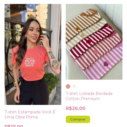
+3
T-shirt Listrada Bordada
Cotton Premium
R$26,00
T-shirt Estampada Você É
Uma Obra Prima
Comprar
R$17,00