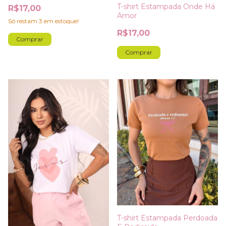
T-shirt Estampada Onde Há
R$17,00
Amor
Só restam
3
em estoque!
R$17,00
Comprar
Comprar
T-shirt Estampada Perdoada