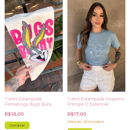
T-shirt Estampada
T-shirt Estampada Pequeno
Pernalonga Bugs Buny
Príncipe O Essencial
R$18,00
R$17,00
Atenção, última peça!
Comprar